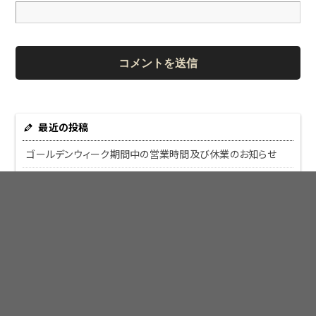
最近の投稿
ゴールデンウィーク期間中の営業時間及び休業のお知らせ
年末年始のお休みのお知らせ
夏季休暇のお知らせ
皆様より嬉しい差し入れをいただきました！！
ダッジ ラム 1500にお乗りのU様＆H様より嬉しい差し入れい
ただきました！！