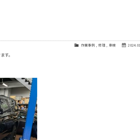
作業事例
,
修理
,
車検
2024.01
ます。