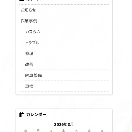
お知らせ
作業事例
カスタム
トラブル
修理
改善
納車整備
車検
カレンダー
2026年8月
日
月
火
水
木
金
土