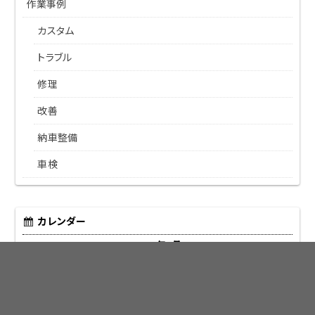
作業事例
カスタム
トラブル
修理
改善
納車整備
車検
カレンダー
2015年1月
日
月
火
水
木
金
土
1
2
3
4
5
6
7
8
9
10