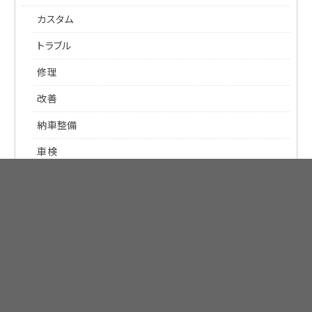
カスタム
トラブル
修理
改善
納車整備
車検
カレンダー
2014年11月
日
月
火
水
木
金
土
1
2
3
4
5
6
7
8