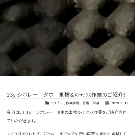
13y シボレー タホ 車検＆ﾒﾝﾃﾅﾝｽ作業のご紹介！
トラブル
,
作業事例
,
修理
,
車検
2020.03.11
今日は、１３ｙ シボレー タホの車検＆ﾒﾝﾃﾅﾝｽ作業をご紹介させ
ていただきます。
ﾛｰﾄﾞﾃｽﾄやｽｷｬﾅｰﾃﾞｰﾀﾁｪｯｸ、ﾘﾌﾄアップを行い車両を細かく点検して