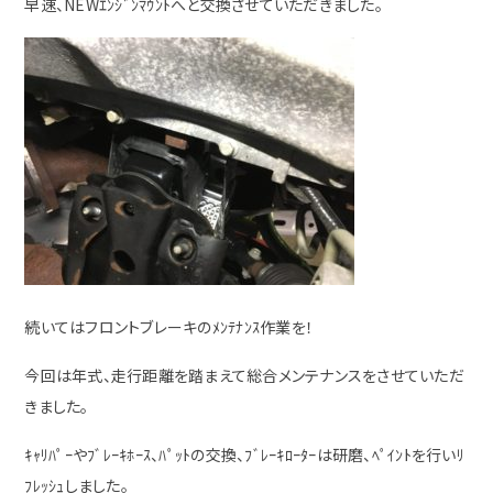
早速、NEWｴﾝｼﾞﾝﾏｳﾝﾄへと交換させていただきました。
続いてはフロントブレーキのﾒﾝﾃﾅﾝｽ作業を！
今回は年式、走行距離を踏まえて総合メンテナンスをさせていただ
きました。
ｷｬﾘﾊﾟｰやﾌﾞﾚｰｷﾎｰｽ、ﾊﾟｯﾄの交換、ﾌﾞﾚｰｷﾛｰﾀｰは研磨、ﾍﾟｲﾝﾄを行いﾘ
ﾌﾚｯｼｭしました。