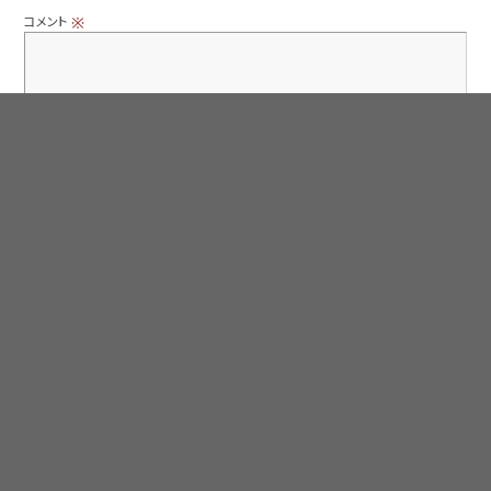
コメント
※
名前
※
メール
※
サイト
次回のコメントで使用するためブラウザーに自分の名前、メールアドレス、サイトを保