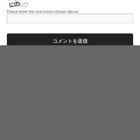
Please enter the characters shown above.
最近の投稿
ゴールデンウィーク期間中の営業時間及び休業のお知らせ
年末年始のお休みのお知らせ
夏季休暇のお知らせ
皆様より嬉しい差し入れをいただきました！！
ダッジ ラム 1500にお乗りのU様＆H様より嬉しい差し入れい
ただきました！！