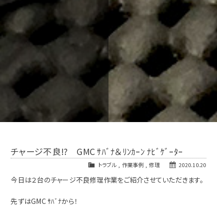
チャージ不良⁉ GMC ｻﾊﾞﾅ＆ﾘﾝｶｰﾝ ﾅﾋﾞｹﾞｰﾀｰ
トラブル
,
作業事例
,
修理
2020.10.20
今日は２台のチャージ不良修理作業をご紹介させていただきます。
先ずはGMC ｻﾊﾞﾅから！