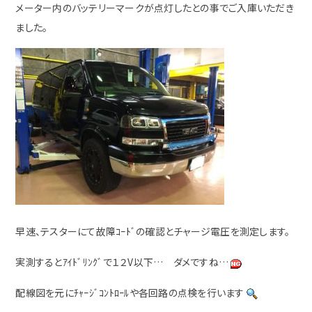
メーター内のバッテリーマークが点灯したとの事でご入庫いただき
ました。
早速、テスターにて故障ｺｰﾄﾞの確認とチャージ電圧を測定します。
実測するとｱｲﾄﾞﾘﾝｸﾞで１２V以下… ダメですね…
配線図を元にﾁｬｰｼﾞｺﾝﾄﾛｰﾙや各回路の点検を行います